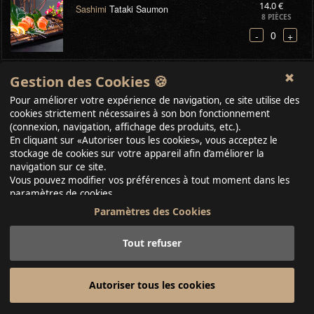
14.0 €
Sashimi
Tataki Saumon
8 PIÈCES
0
-
+
16.0 €
Gestion des Cookies 🍪
Sashimi
Tataki Thon
8 PIÈCES
Pour améliorer votre expérience de navigation, ce site utilise des
0
-
+
cookies strictement nécessaires à son bon fonctionnement
(connexion, navigation, affichage des produits, etc.).
En cliquant sur «Autoriser tous les cookies», vous acceptez le
35.0 €
Sashimi
Moriawase
stockage de cookies sur votre appareil afin d’améliorer la
24 PIÈCES
navigation sur ce site.
0
-
+
Vous pouvez modifier vos préférences à tout moment dans les
paramètres de cookies.
Paramètres des Cookies
Tout refuser
Autoriser tous les cookies
Photos & Creation & WebSite & Video -
laurancevisual