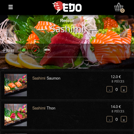
0
Retour
❮
❯
— Sashimi —
Filtrer :
12.0 €
Sashimi
Saumon
8 PIÈCES
0
-
+
14.0 €
Sashimi
Thon
8 PIÈCES
0
-
+